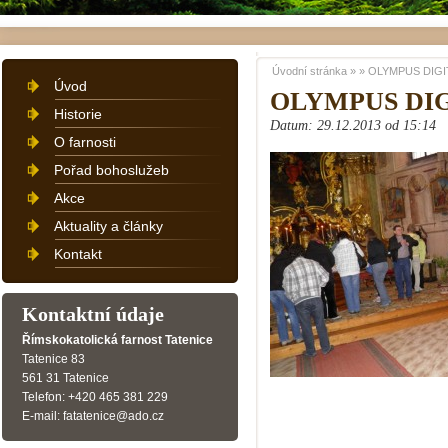
Úvodní stránka
»
»
OLYMPUS DIGI
Úvod
OLYMPUS DI
Historie
Datum: 29.12.2013 od 15:14
O farnosti
Pořad bohoslužeb
Akce
Aktuality a články
Kontakt
Kontaktní údaje
Římskokatolická farnost Tatenice
Tatenice 83
561 31 Tatenice
Telefon: +420 465 381 229
E-mail: fatatenice@ado.cz