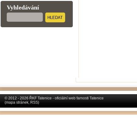
Vyhledávání
HLEDAT
© 2012 - 2026 ŘKF Tatenice - oficiální web farnosti Tatenice
(
mapa stránek
,
RSS
)