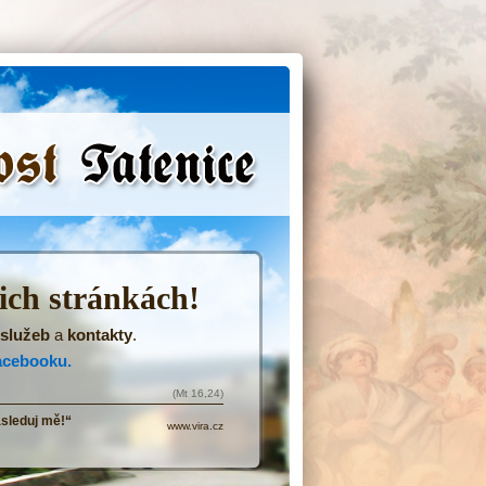
(Přejít
na
navigaci)
šich stránkách!
služeb
a
kontakty
.
acebooku.
(Mt 16,24)
ásleduj mě!“
www.vira.cz