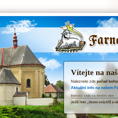
ŘKF Tatenice -
Úvodní stránka
Vítejte na na
Naleznete zde
pořad boho
Aktuální info na našem F
Biblický citát na dnešní den
Ježíš řekl: „Vezmi svůj kříž a n