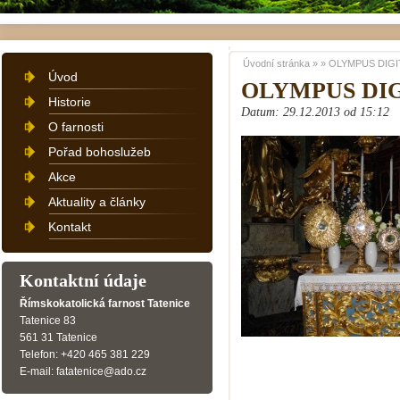
Úvodní stránka
»
»
OLYMPUS DIGI
Úvod
OLYMPUS DI
Historie
Datum: 29.12.2013 od 15:12
O farnosti
Pořad bohoslužeb
Akce
Aktuality a články
Kontakt
Kontaktní údaje
Římskokatolická farnost Tatenice
Tatenice 83
561 31 Tatenice
Telefon: +420 465 381 229
E-mail: fatatenice@ado.cz