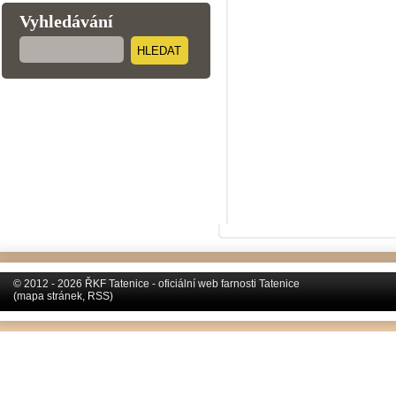
Vyhledávání
HLEDAT
© 2012 - 2026 ŘKF Tatenice - oficiální web farnosti Tatenice
(
mapa stránek
,
RSS
)