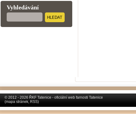
Vyhledávání
HLEDAT
© 2012 - 2026 ŘKF Tatenice - oficiální web farnosti Tatenice
(
mapa stránek
,
RSS
)