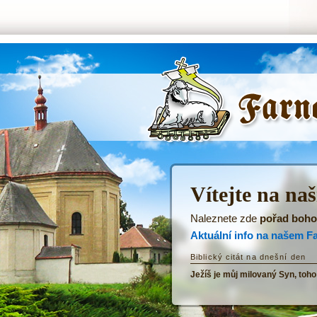
ŘKF Tatenice -
Úvodní stránka
Vítejte na na
Naleznete zde
pořad boho
Aktuální info na našem F
Biblický citát na dnešní den
Ježíš je můj milovaný Syn, toho