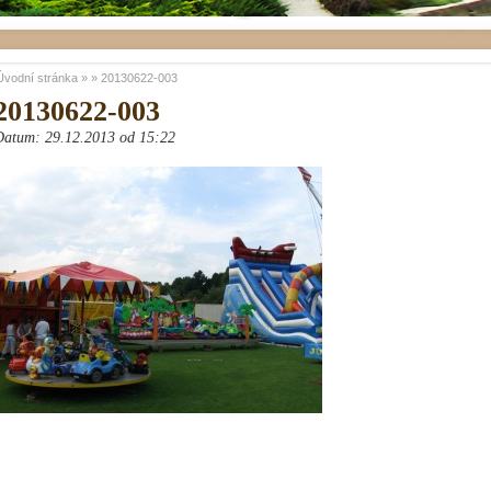
Úvodní stránka
»
»
20130622-003
20130622-003
Datum: 29.12.2013 od 15:22