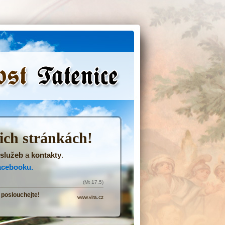
(Přejít
na
navigaci)
šich stránkách!
služeb
a
kontakty
.
acebooku.
(Mt 17,5)
 poslouchejte!
www.vira.cz