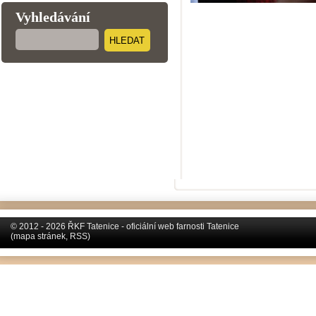
Vyhledávání
HLEDAT
© 2012 - 2026 ŘKF Tatenice - oficiální web farnosti Tatenice
(
mapa stránek
,
RSS
)