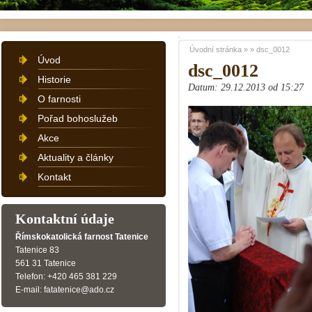
Úvodní stránka
»
»
dsc_0012
Úvod
dsc_0012
Historie
Datum: 29.12.2013 od 15:27
O farnosti
Pořad bohoslužeb
Akce
Aktuality a články
Kontakt
Kontaktní údaje
Římskokatolická farnost Tatenice
Tatenice 83
561 31 Tatenice
Telefon: +420 465 381 229
E-mail: fatatenice@ado.cz