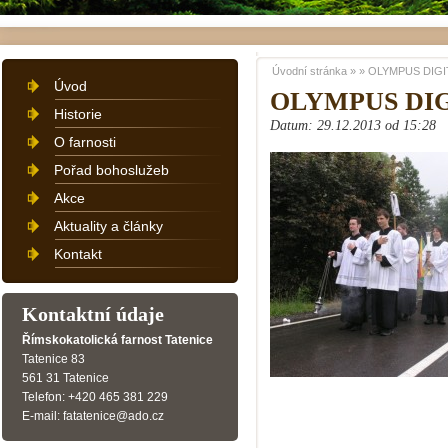
Úvodní stránka
»
»
OLYMPUS DIGI
Úvod
OLYMPUS DI
Historie
Datum: 29.12.2013 od 15:28
O farnosti
Pořad bohoslužeb
Akce
Aktuality a články
Kontakt
Kontaktní údaje
Římskokatolická farnost Tatenice
Tatenice 83
561 31 Tatenice
Telefon: +420 465 381 229
E-mail: fatatenice@ado.cz