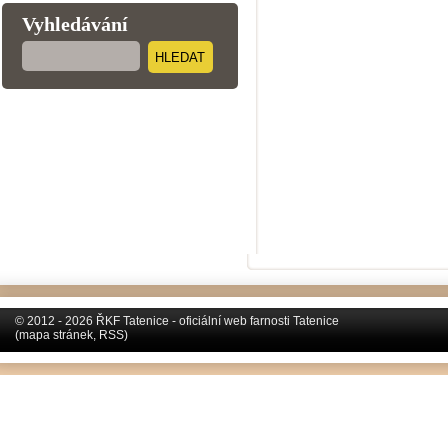
Vyhledávání
HLEDAT
© 2012 - 2026 ŘKF Tatenice - oficiální web farnosti Tatenice
(
mapa stránek
,
RSS
)