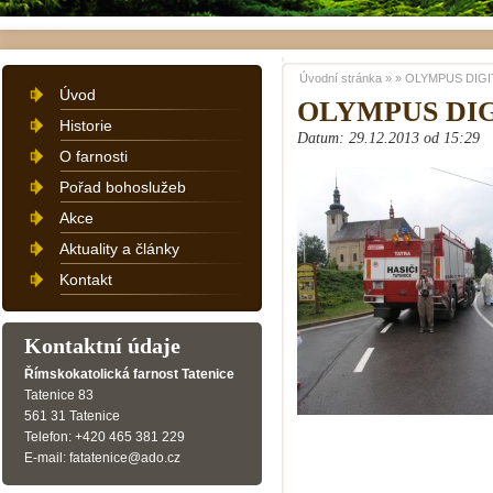
Úvodní stránka
»
»
OLYMPUS DIGI
Úvod
OLYMPUS DI
Historie
Datum: 29.12.2013 od 15:29
O farnosti
Pořad bohoslužeb
Akce
Aktuality a články
Kontakt
Kontaktní údaje
Římskokatolická farnost Tatenice
Tatenice 83
561 31 Tatenice
Telefon: +420 465 381 229
E-mail: fatatenice@ado.cz