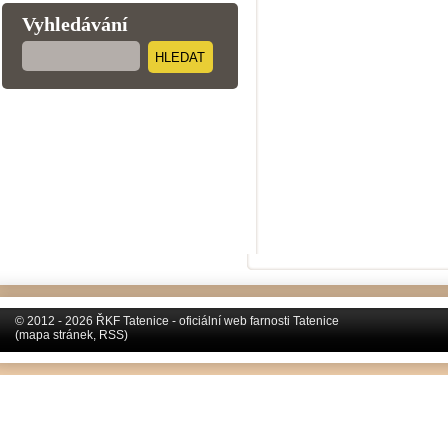
Vyhledávání
HLEDAT
© 2012 - 2026 ŘKF Tatenice - oficiální web farnosti Tatenice
(
mapa stránek
,
RSS
)