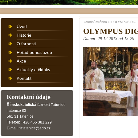
Úvodní stránka
»
»
OLYMPUS DIGI
Úvod
OLYMPUS DI
Historie
Datum: 29.12.2013 od 15:29
O farnosti
Pořad bohoslužeb
Akce
Aktuality a články
Kontakt
Kontaktní údaje
Římskokatolická farnost Tatenice
Tatenice 83
561 31 Tatenice
Telefon: +420 465 381 229
E-mail: fatatenice@ado.cz