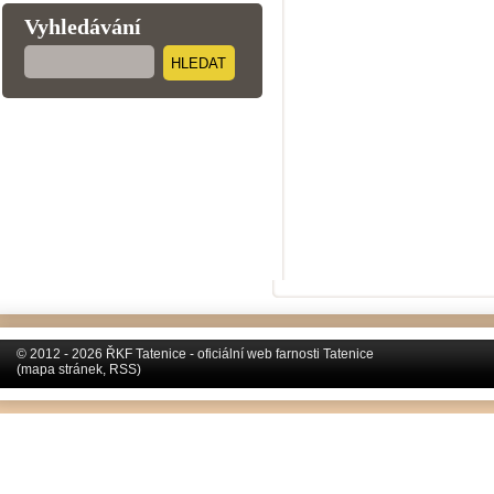
Vyhledávání
HLEDAT
© 2012 - 2026 ŘKF Tatenice - oficiální web farnosti Tatenice
(
mapa stránek
,
RSS
)