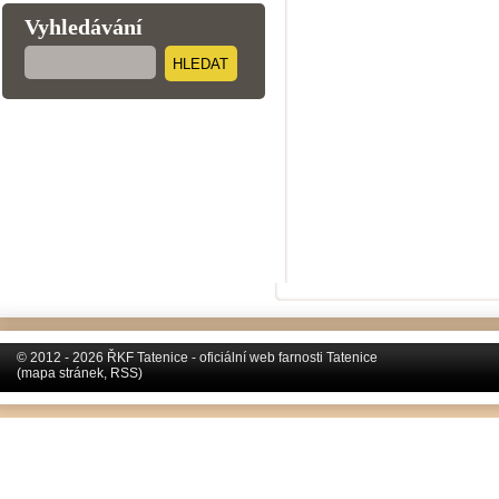
Vyhledávání
HLEDAT
© 2012 - 2026 ŘKF Tatenice - oficiální web farnosti Tatenice
(
mapa stránek
,
RSS
)