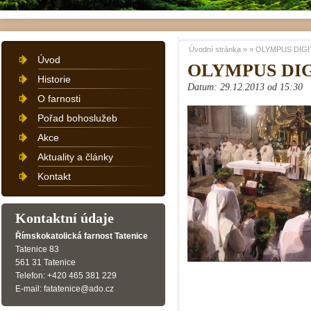
Úvodní stránka
»
»
OLYMPUS DIGI
Úvod
OLYMPUS DI
Historie
Datum: 29.12.2013 od 15:30
O farnosti
Pořad bohoslužeb
Akce
Aktuality a články
Kontakt
Kontaktní údaje
Římskokatolická farnost Tatenice
Tatenice 83
561 31 Tatenice
Telefon: +420 465 381 229
E-mail: fatatenice@ado.cz