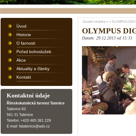
Úvodní stránka
»
»
OLYMPUS DIGI
Úvod
OLYMPUS DI
Historie
Datum: 29.12.2013 od 15:31
O farnosti
Pořad bohoslužeb
Akce
Aktuality a články
Kontakt
Kontaktní údaje
Římskokatolická farnost Tatenice
Tatenice 83
561 31 Tatenice
Telefon: +420 465 381 229
E-mail: fatatenice@ado.cz