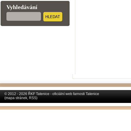
Vyhledávání
HLEDAT
© 2012 - 2026 ŘKF Tatenice - oficiální web farnosti Tatenice
(
mapa stránek
,
RSS
)