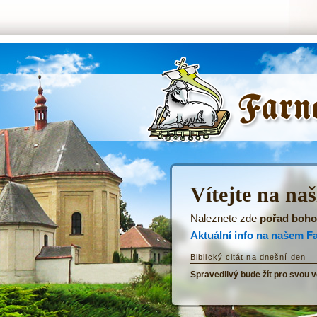
ŘKF Tatenice -
Úvodní stránka
Vítejte na na
Naleznete zde
pořad boho
Aktuální info na našem F
Biblický citát na dnešní den
Spravedlivý bude žít pro svou v