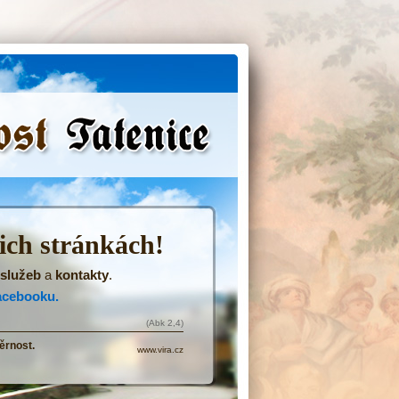
(Přejít
na
navigaci)
šich stránkách!
služeb
a
kontakty
.
acebooku.
(Abk 2,4)
ěrnost.
www.vira.cz