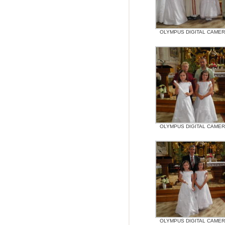
OLYMPUS DIGITAL CAME
OLYMPUS DIGITAL CAME
OLYMPUS DIGITAL CAME