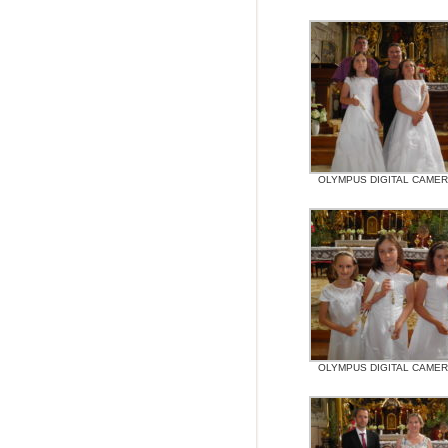
OLYMPUS DIGITAL CAME
OLYMPUS DIGITAL CAME