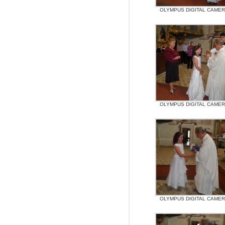
OLYMPUS DIGITAL CAME
OLYMPUS DIGITAL CAME
OLYMPUS DIGITAL CAME