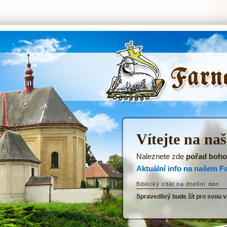
ŘKF Tatenice -
Úvodní stránka
Vítejte na na
Naleznete zde
pořad boho
Aktuální info na našem F
Biblický citát na dnešní den
Spravedlivý bude žít pro svou v