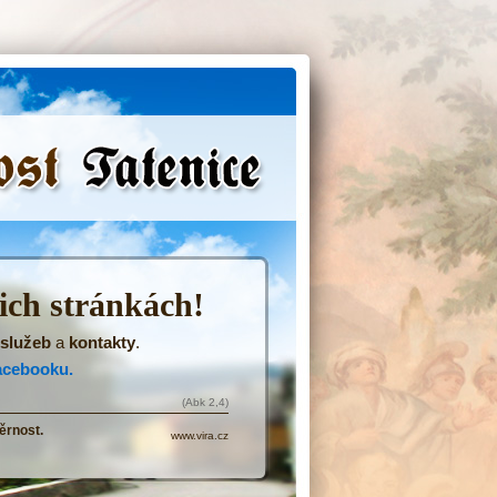
(Přejít
na
navigaci)
šich stránkách!
služeb
a
kontakty
.
acebooku.
(Abk 2,4)
ěrnost.
www.vira.cz