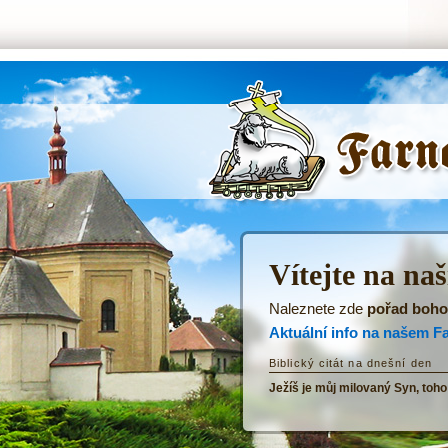
ŘKF Tatenice -
Úvodní stránka
Vítejte na na
Naleznete zde
pořad boho
Aktuální info na našem F
Biblický citát na dnešní den
Ježíš je můj milovaný Syn, toho