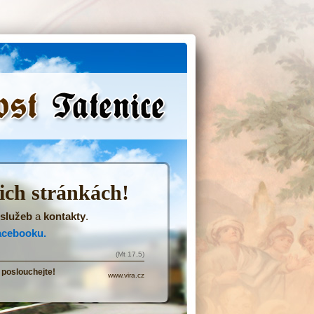
(Přejít
na
navigaci)
šich stránkách!
služeb
a
kontakty
.
acebooku.
(Mt 17,5)
 poslouchejte!
www.vira.cz