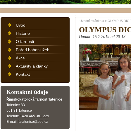
Úvodní stránka
»
»
OLYMPUS DIGI
Úvod
OLYMPUS DI
Historie
Datum: 15.7.2019 od 20:13
O farnosti
Pořad bohoslužeb
Akce
Aktuality a články
Kontakt
Kontaktní údaje
Římskokatolická farnost Tatenice
Tatenice 83
561 31 Tatenice
Telefon: +420 465 381 229
E-mail: fatatenice@ado.cz