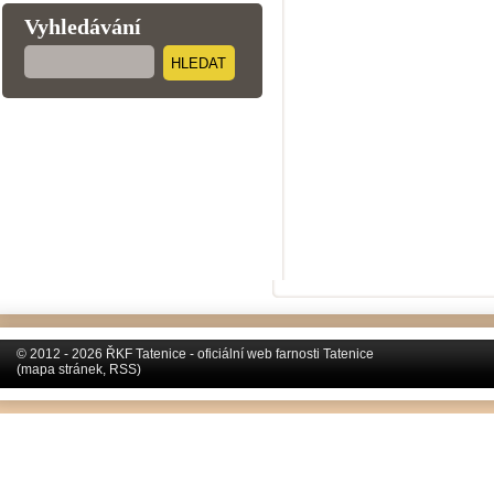
Vyhledávání
HLEDAT
© 2012 - 2026 ŘKF Tatenice - oficiální web farnosti Tatenice
(
mapa stránek
,
RSS
)