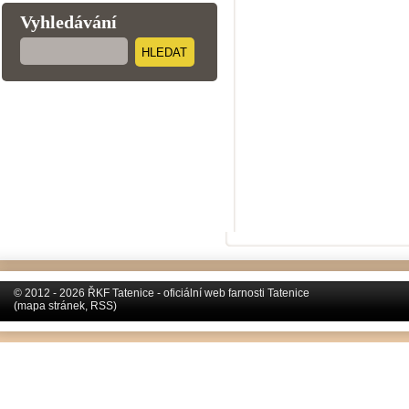
Vyhledávání
HLEDAT
© 2012 - 2026 ŘKF Tatenice - oficiální web farnosti Tatenice
(
mapa stránek
,
RSS
)