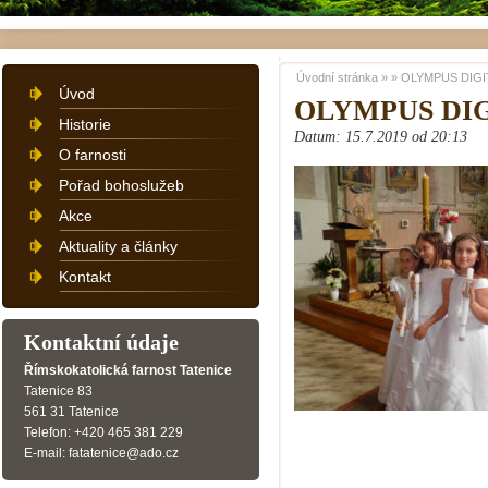
Úvodní stránka
»
»
OLYMPUS DIGI
Úvod
OLYMPUS DI
Historie
Datum: 15.7.2019 od 20:13
O farnosti
Pořad bohoslužeb
Akce
Aktuality a články
Kontakt
Kontaktní údaje
Římskokatolická farnost Tatenice
Tatenice 83
561 31 Tatenice
Telefon: +420 465 381 229
E-mail: fatatenice@ado.cz