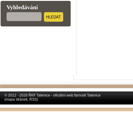
Vyhledávání
HLEDAT
© 2012 - 2026 ŘKF Tatenice - oficiální web farnosti Tatenice
(
mapa stránek
,
RSS
)