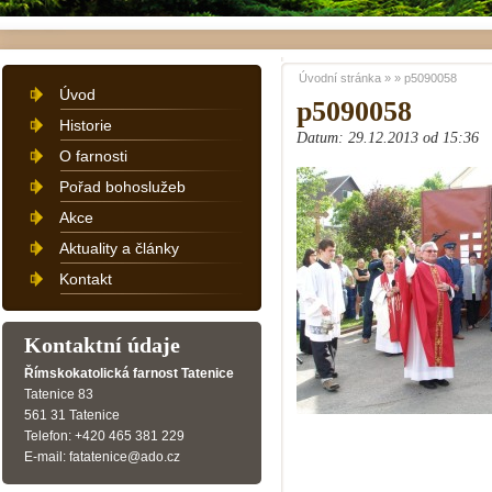
Úvodní stránka
»
»
p5090058
Úvod
p5090058
Historie
Datum: 29.12.2013 od 15:36
O farnosti
Pořad bohoslužeb
Akce
Aktuality a články
Kontakt
Kontaktní údaje
Římskokatolická farnost Tatenice
Tatenice 83
561 31 Tatenice
Telefon: +420 465 381 229
E-mail: fatatenice@ado.cz