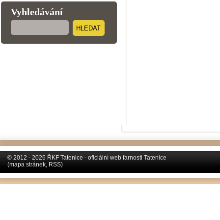
Vyhledávání
HLEDAT
© 2012 - 2026 ŘKF Tatenice - oficiální web farnosti Tatenice
(
mapa stránek
,
RSS
)