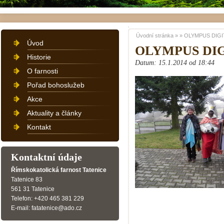
Úvodní stránka
»
»
OLYMPUS DIGI
Úvod
OLYMPUS DI
Historie
Datum: 15.1.2014 od 18:44
O farnosti
Pořad bohoslužeb
Akce
Aktuality a články
Kontakt
Kontaktní údaje
Římskokatolická farnost Tatenice
Tatenice 83
561 31 Tatenice
Telefon: +420 465 381 229
E-mail: fatatenice@ado.cz