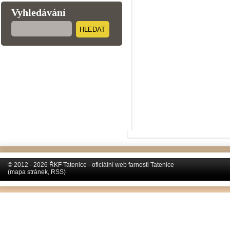
Vyhledávání
HLEDAT
© 2012 - 2026 ŘKF Tatenice - oficiální web farnosti Tatenice
(
mapa stránek
,
RSS
)