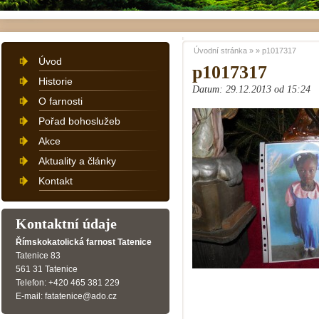
Úvodní stránka
»
»
p1017317
Úvod
p1017317
Historie
Datum: 29.12.2013 od 15:24
O farnosti
Pořad bohoslužeb
Akce
Aktuality a články
Kontakt
Kontaktní údaje
Římskokatolická farnost Tatenice
Tatenice 83
561 31 Tatenice
Telefon: +420 465 381 229
E-mail: fatatenice@ado.cz