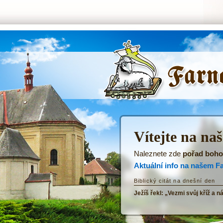
ŘKF Tatenice -
Úvodní stránka
Vítejte na na
Naleznete zde
pořad boho
Aktuální info na našem F
Biblický citát na dnešní den
Ježíš řekl: „Vezmi svůj kříž a n