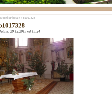
Úvodní stránka
»
»
p1017328
p1017328
Datum: 29.12.2013 od 15:24