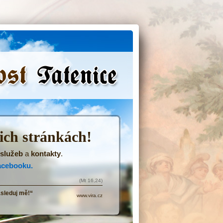
(Přejít
na
navigaci)
šich stránkách!
služeb
a
kontakty
.
acebooku.
(Mt 16,24)
ásleduj mě!“
www.vira.cz