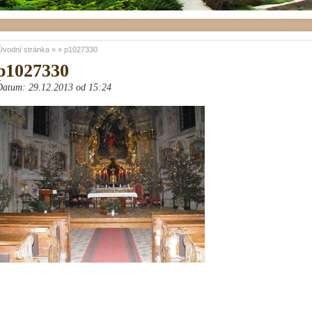
Úvodní stránka
»
»
p1027330
p1027330
Datum: 29.12.2013 od 15:24