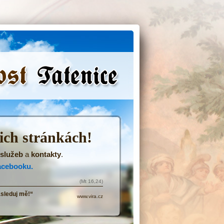
(Přejít
na
navigaci)
šich stránkách!
služeb
a
kontakty
.
acebooku.
(Mt 16,24)
ásleduj mě!“
www.vira.cz