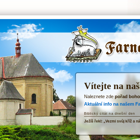
ŘKF Tatenice -
Úvodní stránka
Vítejte na na
Naleznete zde
pořad boho
Aktuální info na našem F
Biblický citát na dnešní den
Ježíš řekl: „Vezmi svůj kříž a n