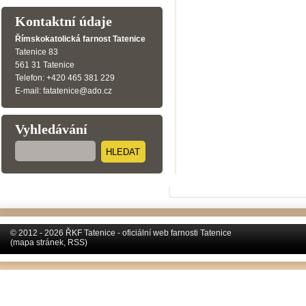
Kontaktní údaje
Římskokatolická farnost Tatenice
Tatenice 83
561 31 Tatenice
Telefon: +420 465 381 229
E-mail: fatatenice@ado.cz
Vyhledávání
HLEDAT
© 2012 - 2026 ŘKF Tatenice - oficiální web farnosti Tatenice
(
mapa stránek
,
RSS
)