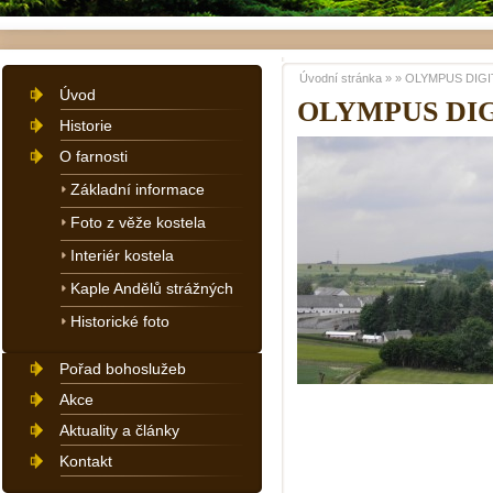
Úvodní stránka
»
»
OLYMPUS DIGI
Úvod
OLYMPUS DI
Historie
O farnosti
Základní informace
Foto z věže kostela
Interiér kostela
Kaple Andělů strážných
Historické foto
Pořad bohoslužeb
Akce
Aktuality a články
Kontakt