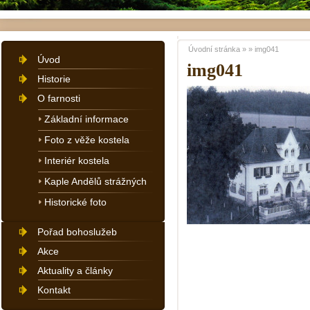
Úvodní stránka
»
»
img041
Úvod
img041
Historie
O farnosti
Základní informace
Foto z věže kostela
Interiér kostela
Kaple Andělů strážných
Historické foto
Pořad bohoslužeb
Akce
Aktuality a články
Kontakt