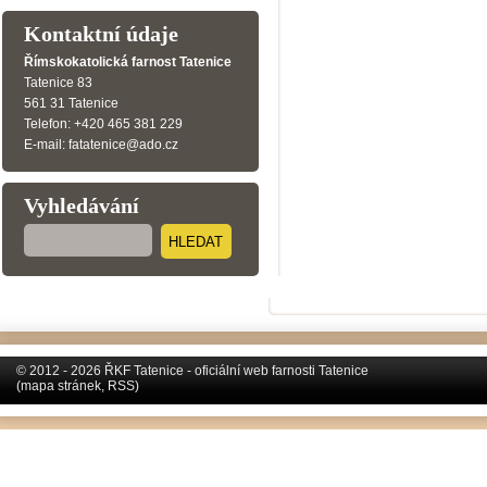
Kontaktní údaje
Římskokatolická farnost Tatenice
Tatenice 83
561 31 Tatenice
Telefon: +420 465 381 229
E-mail: fatatenice@ado.cz
Vyhledávání
HLEDAT
© 2012 - 2026 ŘKF Tatenice - oficiální web farnosti Tatenice
(
mapa stránek
,
RSS
)