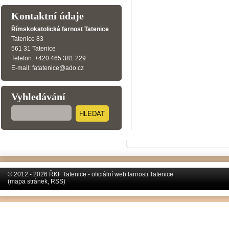
Kontaktní údaje
Římskokatolická farnost Tatenice
Tatenice 83
561 31 Tatenice
Telefon: +420 465 381 229
E-mail: fatatenice@ado.cz
Vyhledávání
HLEDAT
© 2012 - 2026 ŘKF Tatenice - oficiální web farnosti Tatenice
(
mapa stránek
,
RSS
)