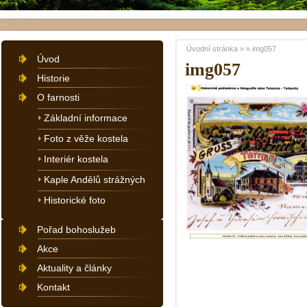
Úvodní stránka
»
»
img057
Úvod
img057
Historie
O farnosti
Základní informace
Foto z věže kostela
Interiér kostela
Kaple Andělů strážných
Historické foto
Pořad bohoslužeb
Akce
Aktuality a články
Kontakt